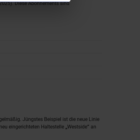
 2025). Diese Abonnements sind
gelmäßig. Jüngstes Beispiel ist die neue Linie
neu eingerichteten Haltestelle
„
Westside
“
an