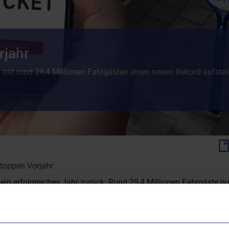
rjahr
mit rund 29,4 Millionen Fahrgästen einen neuen Rekord aufstel
toppen Vorjahr
ein erfolgreiches Jahr zurück: Rund 29,4 Millionen Fahrgäste n
 sogar das bisherige Rekordjahr 2024 mit 29,1 Millionen Fahrgäs
gebaute und attraktive Linienangebot. Ergänzt wird dieses durch 