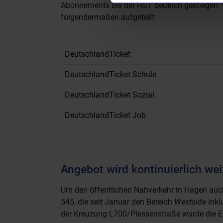
Abonnements bei der HST deutlich gestiegen:
folgendermaßen aufgeteilt:
DeutschlandTicket
DeutschlandTicket Schule
DeutschlandTicket Sozial
DeutschlandTicket Job
Angebot wird kontinuierlich wei
Um den öffentlichen Nahverkehr in Hagen auch k
545, die seit Januar den Bereich
Westside
inkl
der Kreuzung L700/Plessenstraße wurde die Err