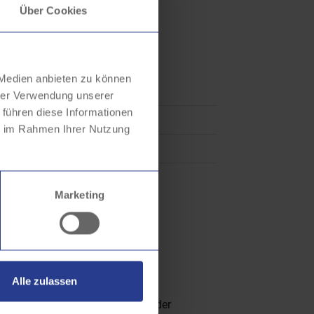
Über Cookies
e Linien
 Medien anbieten zu können
0 Fahrgästen pro Tag
hrer Verwendung unserer
 führen diese Informationen
 Fahrgästen pro Tag
ie im Rahmen Ihrer Nutzung
 Fahrgästen pro Tag
Marketing
Alle zulassen
rung im April 2023 ist die Zahl der