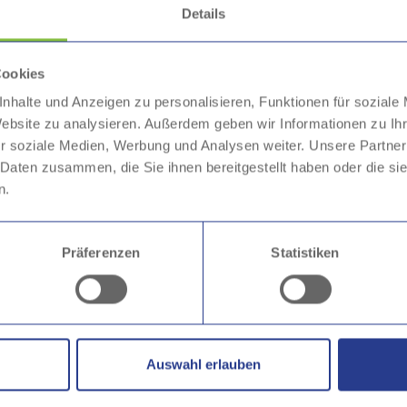
Details
Stark nachgefragt
Cookies
nhalte und Anzeigen zu personalisieren, Funktionen für soziale
Linie 542
14.00
unsere Investitionen
Website zu analysieren. Außerdem geben wir Informationen zu I
zu nutzen. Dieser
r soziale Medien, Werbung und Analysen weiter. Unsere Partner
Linie 516
6.700
 für die Mitarbeitenden
 Daten zusammen, die Sie ihnen bereitgestellt haben oder die s
 ein solcher Betrieb
n.
Linie 512
6.500
eck, Vorstand der HST
Präferenzen
Statistiken
eigende Abo-Zahlen
Auswahl erlauben
hverkehr in Hagen ist das DeutschlandTicket. Seit dessen Einfüh