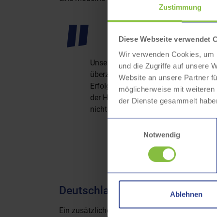
Zustimmung
Diese Webseite verwendet 
Wir verwenden Cookies, um I
Unser attraktives Linienangebot und 
und die Zugriffe auf unsere 
überzeugen viele Menschen, den Bus 
Website an unsere Partner fü
Erfolg ist zugleich eine Auszeichnung
möglicherweise mit weiteren
der HST, ohne deren täglichen Einsatz
der Dienste gesammelt habe
nicht möglich wäre.
Einwilligungsauswahl
Markus Monßen-Wackerb
Notwendig
DeutschlandTicket sorgt für st
Ablehnen
Ein zusätzlicher Schub für den öffentlichen Na