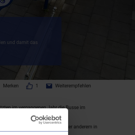
len und damit das
Merken
1
Weiterempfehlen
utzten im vergangenen Jahr die Busse im
ten.
kontinuierliche Investitionen, unter anderem in