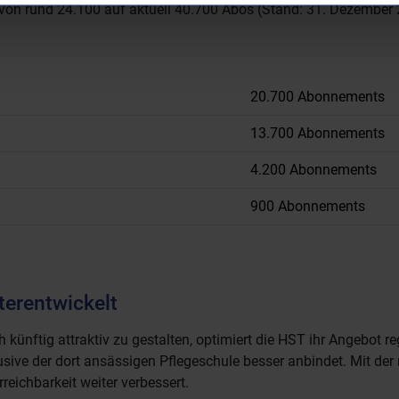
 von rund 24.100 auf aktuell 40.700 Abos (Stand: 31. Dezember
20.700 Abonnements
13.700 Abonnements
4.200 Abonnements
900 Abonnements
terentwickelt
ünftig attraktiv zu gestalten, optimiert die HST ihr Angebot re
usive der dort ansässigen Pflegeschule besser anbindet. Mit der 
eichbarkeit weiter verbessert.