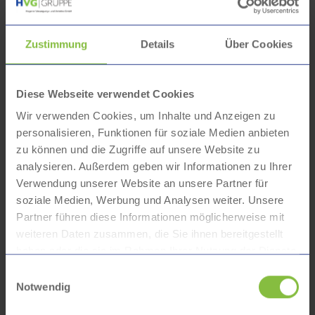
Positionierung der Kund*innen in den
Mittelpunkt unserer Tätigkeit
Errichtung von attraktiven, zielgruppengerechten
Zustimmung
Details
Über Cookies
Kundenzugängen
Leben eines offenen Dialogs
Diese Webseite verwendet Cookies
Wir positionieren die HVG als stadtbekannte
Wir verwenden Cookies, um Inhalte und Anzeigen zu
Konzernmarke.
personalisieren, Funktionen für soziale Medien anbieten
zu können und die Zugriffe auf unsere Website zu
Bildung einer Dachmarke, mit der sich alle
analysieren. Außerdem geben wir Informationen zu Ihrer
Gesellschaften identifizieren können
Verwendung unserer Website an unsere Partner für
Konsequente Kommunikation der Dachmarke
soziale Medien, Werbung und Analysen weiter. Unsere
Partner führen diese Informationen möglicherweise mit
weiteren Daten zusammen, die Sie ihnen bereitgestellt
Fortschritt
haben oder die sie im Rahmen Ihrer Nutzung der Dienste
gesammelt haben.
Einwilligungsauswahl
Notwendig