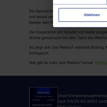
Die Second-Hand-Abteilung des Werkhofs biete
Ablehnen
und erneut verkauft. So entsteht ein Kreislauf
bleiben dem Werkhof später auch als Kund*inn
Die Kooperation mit Schulen soll weiter ausge
Woche gemeinsam mit dem Team des Werkhofs
So zeigt sich: Der Werkhof verbindet Bildung,
Schlagwort.
Hier gibt es mehr zum Werkhof Halver:
Werkho
Unser Energiemanagementsy
nach DIN EN ISO 50001 zertifi