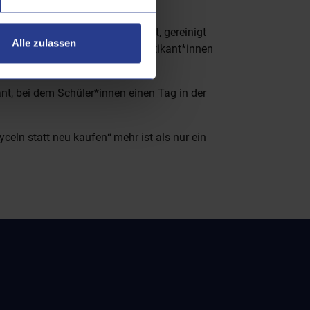
ngsstücke angenommen, sortiert, gereinigt
Alle zulassen
econd Hand sein kann. Viele Praktikant*innen
wirken.
nt, bei dem Schüler*innen einen Tag in der
yceln statt neu kaufen
“
mehr ist als nur ein