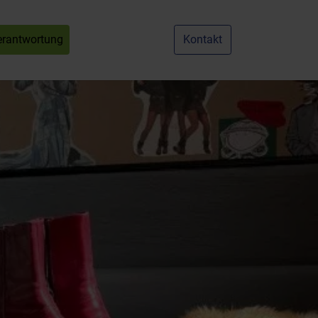
erantwortung
Kontakt
nu for "Karriere"