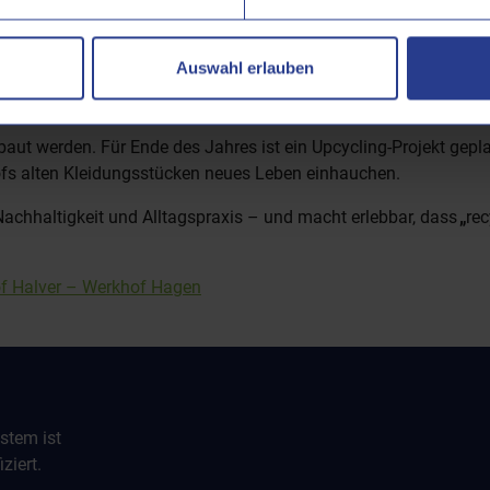
t dafür die passende Grundlage: Hier werden gebrauchte Kleidu
Auswahl erlauben
, der Ressourcen spart und zeigt, wie vielfältig und zeitgemäß S
en verbunden – ein Zeichen, dass die Erfahrungen nachhaltig 
baut werden. Für Ende des Jahres ist ein Upcycling-Projekt gepla
 alten Kleidungsstücken neues Leben einhauchen.
 Nachhaltigkeit und Alltagspraxis – und macht erlebbar, dass
„
rec
f Halver – Werkhof Hagen
stem ist
ziert.