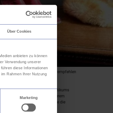
Über Cookies
 Medien anbieten zu können
hrer Verwendung unserer
 führen diese Informationen
Merken
0
Weiterempfehlen
ie im Rahmen Ihrer Nutzung
innen. Im Rahmen ihres Schulpraktikums
der. Ihre Ergebnisse – unter anderem
Marketing
n an. Darüber hinaus nutzten sie die