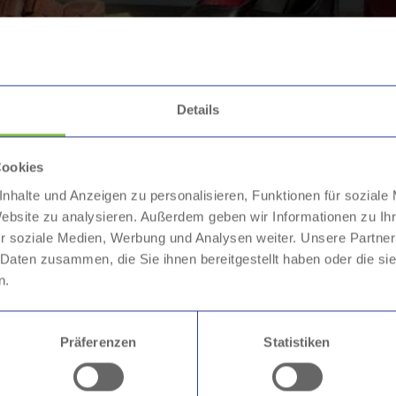
erpraktikum im Werkhof Halver
Details
st Fashion und Konsumverhalten im Schülerpraktikum
Cookies
nhalte und Anzeigen zu personalisieren, Funktionen für soziale
Website zu analysieren. Außerdem geben wir Informationen zu I
r soziale Medien, Werbung und Analysen weiter. Unsere Partner
 Daten zusammen, die Sie ihnen bereitgestellt haben oder die s
n.
 im Fokus: Schülerpraktikum im Werkhof Halver
de in diesem Jahr zum spannenden Lernort für zwei Abiturient*
also schnelle, oft günstige Mode - und Konsumverhalten auseinan
Präferenzen
Statistiken
nd regten damit Kund*innen und Mitschüler*innen zum Nachdenke
iger Mode an ihre Mitschüler*innen weiterzutragen.