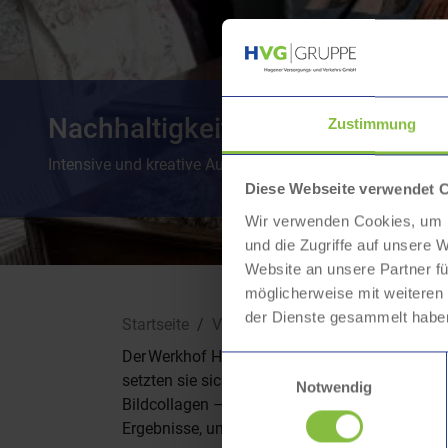
Nachhaltigkeit im Fokus: Schül
Zustimmung
Intensive und kreative Aufbereitung mit den Themen Fa
Diese Webseite verwendet 
Wir verwenden Cookies, um I
und die Zugriffe auf unsere 
Website an unsere Partner fü
möglicherweise mit weiteren
Sie sind hier:
der Dienste gesammelt habe
Startseite
Verantwortung
Nachhaltigkeit
Der Werkhof Halver, Teil der HVG-Gruppe, wur
Einwilligungsauswahl
setzten sie sich intensiv mit Fast Fashion – 
Notwendig
Bildcollagen – stellten sie im Werkhof aus u
Ergebnisse, um ihre Überzeugung von nachhalt