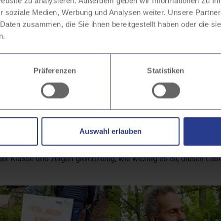
Website zu analysieren. Außerdem geben wir Informationen zu I
ehen, warum er als Lebensraum so wertvoll ist – genau das ste
r soziale Medien, Werbung und Analysen weiter. Unsere Partner
 Bildungszentrum Marienhof laden dazu ein, und die Hagener 
 Daten zusammen, die Sie ihnen bereitgestellt haben oder die s
en rund 800 Grundschüler*innen kostenlos in die Wälder der St
n.
dern mit einem kostenlosen Busverkehr die Teilnahme an den Wal
 in Hagen ist mehr als nur Natur – er ist ein Stück Heimat. 
Präferenzen
Statistiken
r uns heute – und ganz besonders für die Zukunft unserer Kin
sich die Stadtwaldgebiete Haspe, Wehringhausen, Fley, Reher 
spiele konnten die Kinder spielerisch erfahren, wie spannend die
 und Pflanzen, die den Wald zu einem einzigartigen Ökosystem 
Auswahl erlauben
endspiele lassen die Kinder den Wald nicht nur kennenlernen, 
der Klasse und zeigen gleichzeitig, wie wichtig es ist, diesen 