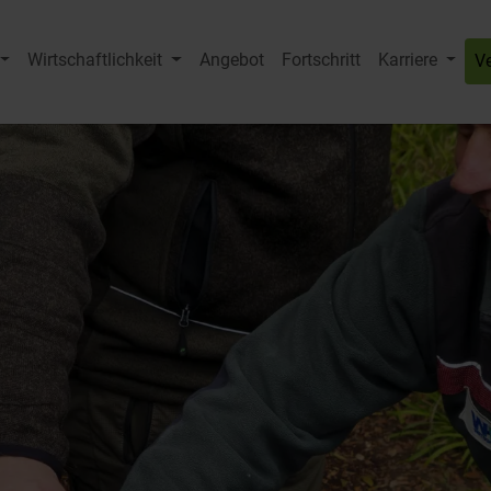
Wirtschaftlichkeit
Angebot
Fortschritt
Karriere
V
Submenu for "HVG-Gruppe"
Submenu for "Wirtschaftlichkeit"
Subme