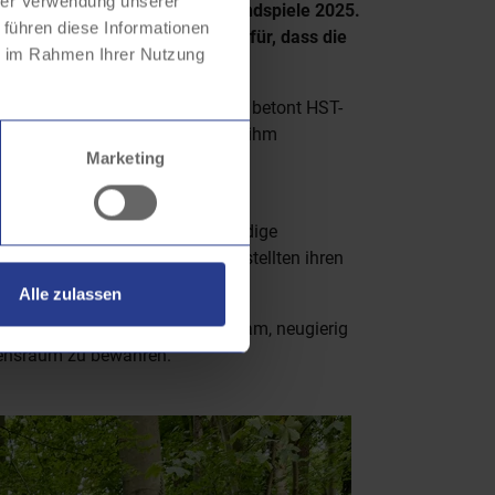
hrer Verwendung unserer
ht im Mittelpunkt der Waldjugendspiele 2025.
 führen diese Informationen
Straßenbahn AG (HST) sorgt dafür, dass die
ie im Rahmen Ihrer Nutzung
adt.
djugendspielen zu ermöglichen“, betont HST-
Ihn zu schützen und achtsam mit ihm
Marketing
der.“
Heide und der Hohenhof in lebendige
 Natur ist: Sie lösten Rätsel, stellten ihren
machen.
Alle zulassen
sondern auch erleben – gemeinsam, neugierig
Lebensraum zu bewahren.