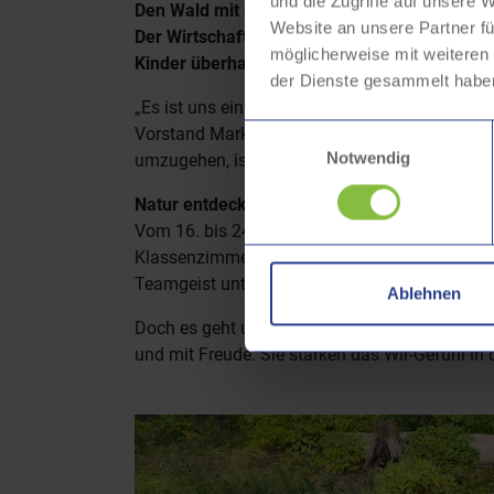
und die Zugriffe auf unsere 
Den Wald mit allen Sinnen erleben und verst
Website an unsere Partner fü
Der Wirtschaftsbetrieb Hagen (WBH) und das
möglicherweise mit weiteren
Kinder überhaupt dorthin gelangen: sie bring
der Dienste gesammelt habe
„Es ist uns ein besonderes Anliegen, den Kin
Einwilligungsauswahl
Vorstand Markus Monßen-Wackerbeck. „Der Wald
Notwendig
umzugehen, ist unsere gemeinsame Aufgabe. Fü
Natur entdecken – Gemeinschaft erleben
Vom 16. bis 24. September 2025 verwandelten 
Klassenzimmer. An den Stationen der Waldjugend
Teamgeist unter Beweis und entdeckten Tiere
Ablehnen
Doch es geht um mehr als Wissen. Die Waldjug
und mit Freude. Sie stärken das Wir-Gefühl in 