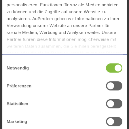
personalisieren, Funktionen für soziale Medien anbieten
„Die Bauphase steckte voller Herausforderungen,
zu können und die Zugriffe auf unsere Website zu
aber der Einsatz hat sich definitiv gelohnt“
analysieren. Außerdem geben wir Informationen zu Ihrer
Volker Külpmann, Bäderleiter
Verwendung unserer Website an unsere Partner für
soziale Medien, Werbung und Analysen weiter. Unsere
Partner führen diese Informationen möglicherweise mit
weiteren Daten zusammen, die Sie ihnen bereitgestellt
haben oder die sie im Rahmen Ihrer Nutzung der Dienste
gesammelt haben.
Einwilligungsauswahl
Notwendig
Präferenzen
Statistiken
Marketing