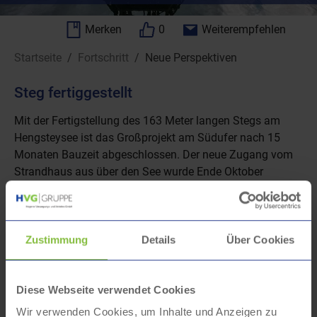
Merken
0
Weiterempfehlen
Sie sind hier:
Startseite
Fortschritt
Neue Perspektiven
Steg fertiggestellt
Mit der Fertigstellung des 163 Meter langen Stegs am
Hengsteysee ist das Großprojekt am Südufer nach 15
Monaten Bauzeit abgeschlossen. Der neue Zugang vom
Strandhaus aus über den See wurde Ende Oktober
feierlich eröffnet – ein Meilenstein für die HVG und eine
Bereicherung für die gesamte Region.
Zustimmung
Details
Über Cookies
Diese Webseite verwendet Cookies
Wir verwenden Cookies, um Inhalte und Anzeigen zu