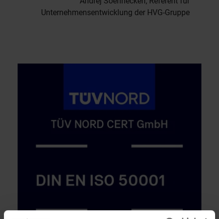
Andrej Soennecken, Referent für
Unternehmensentwicklung der HVG-Gruppe