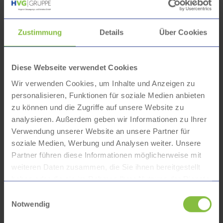
Zustimmung
Details
Über Cookies
Wichtig dabei: Das Energiemanagementsystem ist kein
Diese Webseite verwendet Cookies
einzelnes Tool, sondern ein klar geregelter
Managementprozess. Es stellt sicher, dass
Wir verwenden Cookies, um Inhalte und Anzeigen zu
Energieverbräuche kontinuierlich hinterfragt, Potenziale
personalisieren, Funktionen für soziale Medien anbieten
identifiziert und mögliche Maßnahmen nachvollziehbar
zu können und die Zugriffe auf unsere Website zu
bewertet werden. Aber nicht jede theoretisch mögliche
analysieren. Außerdem geben wir Informationen zu Ihrer
Maßnahme ist automatisch sinnvoll. Entscheidend ist, ob
Verwendung unserer Website an unsere Partner für
sie auch praktisch und wirtschaftlich vertretbar umgesetzt
soziale Medien, Werbung und Analysen weiter. Unsere
werden kann.
Partner führen diese Informationen möglicherweise mit
weiteren Daten zusammen, die Sie ihnen bereitgestellt
haben oder die sie im Rahmen Ihrer Nutzung der Dienste
Lange Vorbereitung führt zum Erfolg
gesammelt haben.
Einwilligungsauswahl
Notwendig
Die Vorbereitung auf die Zertifizierung begann im